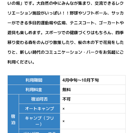
いの場」です。大自然の中にみんなが集まり、交流できるレク
リエーション施設がいっぱい！！野球やソフトボール、サッカ
ーができる多目的運動場や広場、テニスコート、ゴーカートや
遊具も楽しめます。スポーツでの健康づくりはもちろん、四季
移り変わる森をのんびり散策したり、桜の木の下で花見をした
りと、新しい時代のコミュニケーション・パークをお気軽にご
利用ください。
利用期間
4月中旬～10月下旬
利用料金
無料
宿泊可否
不可
オートキャンプ
×
宿
キャンプ（フリ
×
泊
ー）