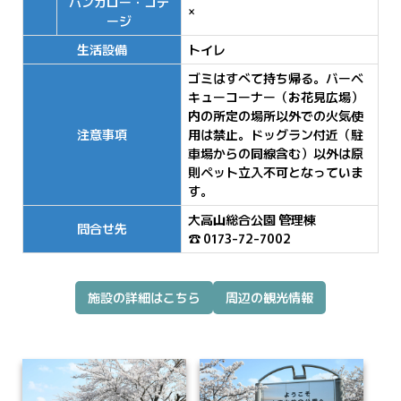
バンガロー・コテ
×
ージ
生活設備
トイレ
ゴミはすべて持ち帰る。バーベ
キューコーナー（お花見広場）
内の所定の場所以外での火気使
注意事項
用は禁止。ドッグラン付近（駐
車場からの同線含む）以外は原
則ペット立入不可となっていま
す。
大高山総合公園 管理棟
問合せ先
☎ 0173-72-7002
施設の詳細はこちら
周辺の観光情報