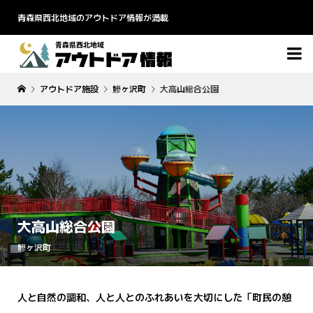
青森県西北地域のアウトドア情報が満載

アウトドア施設
鰺ヶ沢町
大高山総合公園
大高山総合公園
鰺ヶ沢町
人と自然の調和、人と人とのふれあいを大切にした「町民の憩