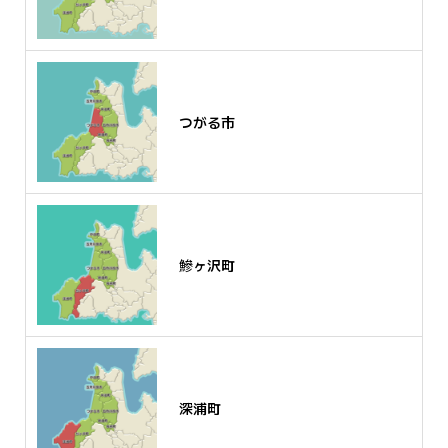
つがる市
鰺ヶ沢町
深浦町