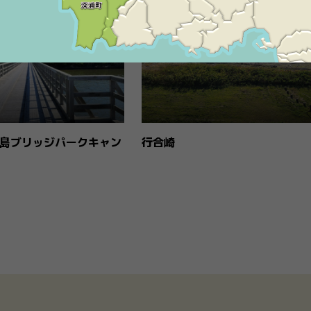
島ブリッジパークキャン
行合崎