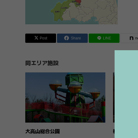
Post
Share
LINE
n
同エリア施設
大高山総合公園
板柳町ふる